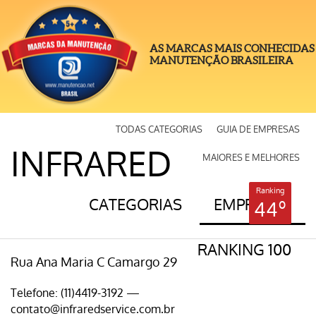
AS MARCAS MAIS CONHECIDAS
MANUTENÇÃO BRASILEIRA
TODAS CATEGORIAS
GUIA DE EMPRESAS
INFRARED
MAIORES E MELHORES
Ranking
CATEGORIAS
EMPRESAS
44º
RANKING 100
Rua Ana Maria C Camargo 29
Telefone: (11)4419-3192 —
contato@infraredservice.com.br