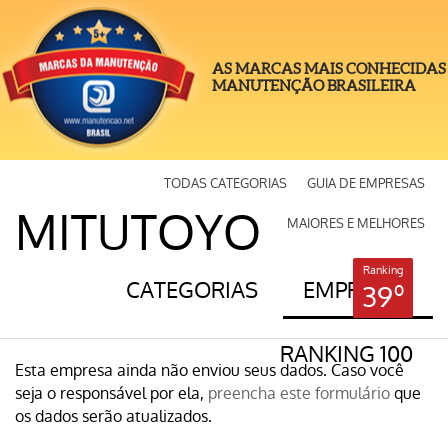
AS MARCAS MAIS CONHECIDAS
MANUTENÇÃO BRASILEIRA
TODAS CATEGORIAS
GUIA DE EMPRESAS
MITUTOYO
MAIORES E MELHORES
Ranking
CATEGORIAS
EMPRESAS
39º
RANKING 100
Esta empresa ainda não enviou seus dados. Caso você
seja o responsável por ela,
preencha este formulário
que
os dados serão atualizados.